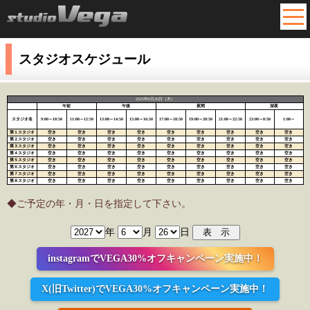
MEN
スタジオスケジュール
2025年6月26日（木）
午前
午後
夜間
深夜
スタジオ名
9:00～10:50
11:00～12:50
13:00～14:50
15:00～16:50
17:00～18:50
19:00～20:50
21:00～22:50
23:00～0:50
1:00～
第１スタジオ
空き
空き
空き
空き
空き
空き
空き
空き
空き
第２スタジオ
空き
空き
空き
空き
空き
空き
空き
空き
空き
第３スタジオ
空き
空き
空き
空き
空き
空き
空き
空き
空き
第４スタジオ
空き
空き
空き
空き
空き
空き
空き
空き
空き
第５スタジオ
空き
空き
空き
空き
空き
空き
空き
空き
空き
第６スタジオ
空き
空き
空き
空き
空き
空き
空き
空き
空き
第７スタジオ
空き
空き
空き
空き
空き
空き
空き
空き
空き
第８スタジオ
空き
空き
空き
空き
空き
空き
空き
空き
空き
◆ご予定の年・月・日を指定して下さい。
年
月
日
instagramでVEGA30%オフキャンペーン実施中！
X(旧Twitter)でVEGA30%オフキャンペーン実施中！