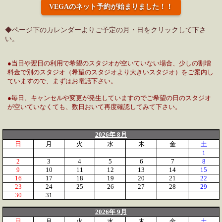
VEGAのネット予約が始まりました！！
◆ページ下のカレンダーよりご予定の月・日をクリックして下さ
い。
●当日や翌日の利用で希望のスタジオが空いていない場合、少しの割増
料金で別のスタジオ（希望のスタジオより大きいスタジオ）をご案内し
ていますので、まずはお電話下さい。
●毎日、キャンセルや変更が発生していますのでご希望の日のスタジオ
が空いていなくても、数日おいて再度確認してみて下さい。
2026年 8月
日
月
火
水
木
金
土
1
2
3
4
5
6
7
8
9
10
11
12
13
14
15
16
17
18
19
20
21
22
23
24
25
26
27
28
29
30
31
2026年 9月
日
月
火
水
木
金
土