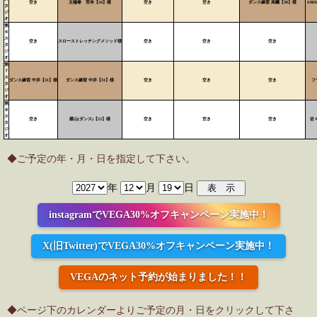
空き
太極拳 宮本【34】様
空き
空き
ダンス練習 高蠣【30】様
SAY
タ
ジ
オ
第
６
ス
空き
スローストレッチングメソッド様
空き
空き
空き
タ
ジ
オ
第
７
ス
ダンス練習 中井【31】様
ダンス練習 中井【31】様
空き
空き
空き
フ
タ
ジ
オ
第
８
ス
空き
横山(ダンス)【22】様
空き
空き
空き
佐
タ
ジ
オ
◆ご予定の年・月・日を指定して下さい。
年
月
日
instagramでVEGA30%オフキャンペーン実施中！
X(旧Twitter)でVEGA30%オフキャンペーン実施中！
VEGAのネット予約が始まりました！！
◆ページ下のカレンダーよりご予定の月・日をクリックして下さ