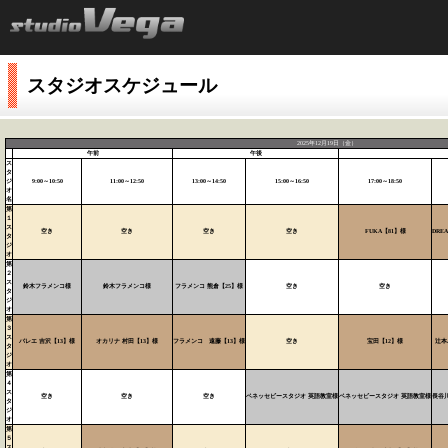
スタジオスケジュール
2025年12月19日（金）
午前
午後
ス
タ
ジ
9:00～10:50
11:00～12:50
13:00～14:50
15:00～16:50
17:00～18:50
オ
名
第
１
ス
空き
空き
空き
空き
FUKA【81】様
DRE
タ
ジ
オ
第
２
ス
鈴木フラメンコ様
鈴木フラメンコ様
フラメンコ 熊倉【25】様
空き
空き
タ
ジ
オ
第
３
ス
バレエ 吉沢【13】様
オカリナ 村田【13】様
フラメンコ 遠藤【13】様
空き
宝田【12】様
辻本
タ
ジ
オ
第
４
ス
空き
空き
空き
ベネッセビースタジオ 英語教室様
ベネッセビースタジオ 英語教室様
長谷
タ
ジ
オ
第
５
ス