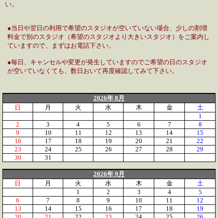
い。
●当日や翌日の利用で希望のスタジオが空いていない場合、少しの割増
料金で別のスタジオ（希望のスタジオより大きいスタジオ）をご案内し
ていますので、まずはお電話下さい。
●毎日、キャンセルや変更が発生していますのでご希望の日のスタジオ
が空いていなくても、数日おいて再度確認してみて下さい。
2026年 8月
日
月
火
水
木
金
土
1
2
3
4
5
6
7
8
9
10
11
12
13
14
15
16
17
18
19
20
21
22
23
24
25
26
27
28
29
30
31
2026年 9月
日
月
火
水
木
金
土
1
2
3
4
5
6
7
8
9
10
11
12
13
14
15
16
17
18
19
20
21
22
23
24
25
26