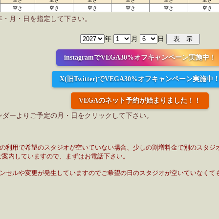
空き
空き
空き
空き
空き
空き
年・月・日を指定して下さい。
年
月
日
instagramでVEGA30%オフキャンペーン実施中！
X(旧Twitter)でVEGA30%オフキャンペーン実施中
VEGAのネット予約が始まりました！！
ンダーよりご予定の月・日をクリックして下さい。
日の利用で希望のスタジオが空いていない場合、少しの割増料金で別のスタジ
ご案内していますので、まずはお電話下さい。
ャンセルや変更が発生していますのでご希望の日のスタジオが空いていなくて