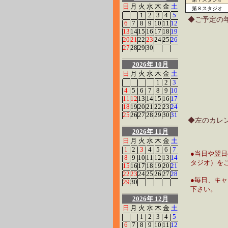
日
月
火
水
木
金
土
第８スタジオ
1
2
3
4
5
◆ご予定の
6
7
8
9
10
11
12
13
14
15
16
17
18
19
20
21
22
23
24
25
26
27
28
29
30
2026年 10月
日
月
火
水
木
金
土
1
2
3
4
5
6
7
8
9
10
11
12
13
14
15
16
17
18
19
20
21
22
23
24
25
26
27
28
29
30
31
◆左のカレ
2026年 11月
日
月
火
水
木
金
土
1
2
3
4
5
6
7
●当日や翌
8
9
10
11
12
13
14
タジオ）を
15
16
17
18
19
20
21
22
23
24
25
26
27
28
●毎日、キ
29
30
下さい。
2026年 12月
日
月
火
水
木
金
土
1
2
3
4
5
6
7
8
9
10
11
12