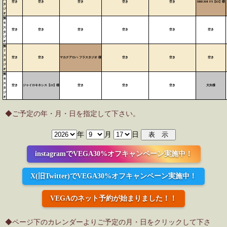
空き
空き
空き
空き
空き
DREAM FS【63】様
タ
ジ
オ
第
６
ス
空き
空き
空き
空き
空き
空き
タ
ジ
オ
第
７
ス
空き
空き
マカナアロハ フラスタジオ 様
空き
空き
空き
タ
ジ
オ
第
８
ス
空き
ジャイロキネシス【22】様
空き
空き
空き
大矢様
タ
ジ
オ
◆ご予定の年・月・日を指定して下さい。
年
月
日
instagramでVEGA30%オフキャンペーン実施中！
X(旧Twitter)でVEGA30%オフキャンペーン実施中！
VEGAのネット予約が始まりました！！
◆ページ下のカレンダーよりご予定の月・日をクリックして下さ