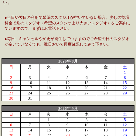
い。
●当日や翌日の利用で希望のスタジオが空いていない場合、少しの割増
料金で別のスタジオ（希望のスタジオより大きいスタジオ）をご案内し
ていますので、まずはお電話下さい。
●毎日、キャンセルや変更が発生していますのでご希望の日のスタジオ
が空いていなくても、数日おいて再度確認してみて下さい。
2026年 8月
日
月
火
水
木
金
土
1
2
3
4
5
6
7
8
9
10
11
12
13
14
15
16
17
18
19
20
21
22
23
24
25
26
27
28
29
30
31
2026年 9月
日
月
火
水
木
金
土
1
2
3
4
5
6
7
8
9
10
11
12
13
14
15
16
17
18
19
20
21
22
23
24
25
26