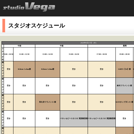
スタジオスケジュール
2026年9月17日（木）
午前
午後
夜間
ス
タ
ジ
9:00～10:50
11:00～12:50
13:00～14:50
15:00～16:50
17:00～18:50
19:00～20:50
オ
名
第
１
ス
空き
Kihene Lehua様
Kihene Lehua様
空き
空き
GRIT2【54】様
タ
ジ
オ
第
２
ス
空き
空き
空き
空き
空き
鈴木フラメンコ 様
タ
ジ
オ
第
３
ス
空き
空き
和久井フラメンコ 様
空き
空き
KONタップダンス 様
タ
ジ
オ
第
４
ス
空き
空き
空き
ベネッセビースタジオ 英語教室様
ベネッセビースタジオ 英語教室様
空き
タ
ジ
オ
第
５
ス