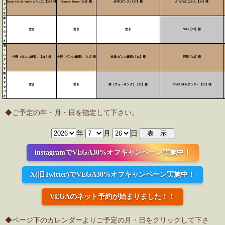
Baton Circle Smile (バレエ)【34】様
Sumire Dance【34】様
永守(ダンス)【17】様
からだのじかん【34】様
タ
ジ
オ
第
６
ス
空き
空き
空き
NOa【63】様
タ
ジ
オ
第
７
ス
今野（ダンス練習）【31】様
今野（ダンス練習）【31】様
赤坂(ダンス練習)【15】様
阿部【32】様
タ
ジ
オ
第
８
ス
空き
空き
林（ウォーキング）【12】様
TAKUMA(ダンス）【22】様
タ
ジ
オ
◆ご予定の年・月・日を指定して下さい。
年
月
日
instagramでVEGA30%オフキャンペーン実施中！
X(旧Twitter)でVEGA30%オフキャンペーン実施中！
VEGAのネット予約が始まりました！！
◆ページ下のカレンダーよりご予定の月・日をクリックして下さ