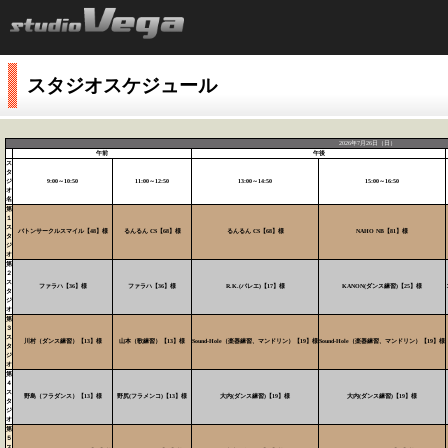
スタジオスケジュール
2026年7月26日（日）
午前
午後
ス
タ
ジ
9:00～10:50
11:00～12:50
13:00～14:50
15:00～16:50
オ
名
第
１
ス
バトンサークルスマイル【48】様
るんるん CS【68】様
るんるん CS【68】様
NAHO NB【81】様
タ
ジ
オ
第
２
ス
ファラハ【36】様
ファラハ【36】様
R.K.(バレエ)【17】様
KANON(ダンス練習)【25】様
タ
ジ
オ
第
３
ス
川村（ダンス練習）【13】様
山本（歌練習）【13】様
Sound-Hole（楽器練習、マンドリン）【19】様
Sound-Hole（楽器練習、マンドリン）【19】様
タ
ジ
オ
第
４
ス
野島（フラダンス）【13】様
野尻(フラメンコ)【13】様
大内(ダンス練習)【19】様
大内(ダンス練習)【19】様
タ
ジ
オ
第
５
ス