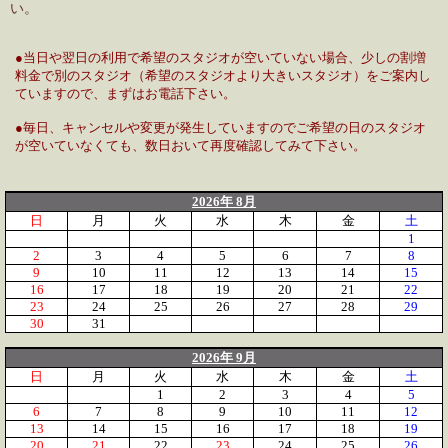
い。
●当日や翌日の利用で希望のスタジオが空いていない場合、少しの割増
料金で別のスタジオ（希望のスタジオより大きいスタジオ）をご案内し
ていますので、まずはお電話下さい。
●毎日、キャンセルや変更が発生していますのでご希望の日のスタジオ
が空いていなくても、数日おいて再度確認してみて下さい。
2026年 8月
日
月
火
水
木
金
土
1
2
3
4
5
6
7
8
9
10
11
12
13
14
15
16
17
18
19
20
21
22
23
24
25
26
27
28
29
30
31
2026年 9月
日
月
火
水
木
金
土
1
2
3
4
5
6
7
8
9
10
11
12
13
14
15
16
17
18
19
20
21
22
23
24
25
26