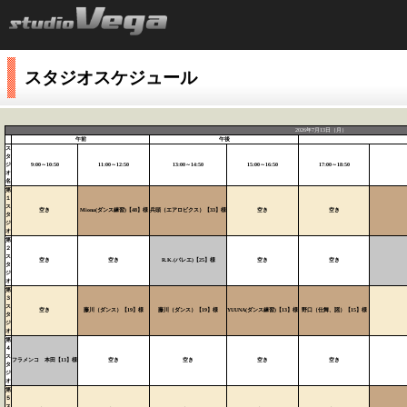
スタジオスケジュール
2026年7月13日（月）
午前
午後
ス
タ
ジ
9:00～10:50
11:00～12:50
13:00～14:50
15:00～16:50
17:00～18:50
オ
名
第
１
ス
空き
Miona(ダンス練習)【48】様
兵頭（エアロビクス）【33】様
空き
空き
タ
ジ
オ
第
２
ス
空き
空き
R.K.(バレエ)【25】様
空き
空き
タ
ジ
オ
第
３
ス
空き
藤川（ダンス）【19】様
藤川（ダンス）【19】様
YUUNA(ダンス練習)【13】様
野口（仕舞、謡）【15】様
タ
ジ
オ
第
４
ス
フラメンコ 本田【13】様
空き
空き
空き
空き
タ
ジ
オ
第
５
ス