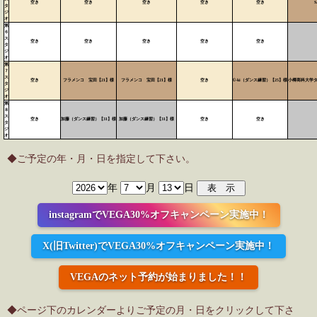
空き
空き
空き
空き
空き
S
タ
ジ
オ
第
６
ス
空き
空き
空き
空き
空き
タ
ジ
オ
第
７
ス
空き
フラメンコ 宝田【21】様
フラメンコ 宝田【21】様
空き
Ü-ki（ダンス練習）【25】様
小樽商科大学ダ
タ
ジ
オ
第
８
ス
空き
加藤（ダンス練習）【31】様
加藤（ダンス練習）【31】様
空き
空き
タ
ジ
オ
◆ご予定の年・月・日を指定して下さい。
年
月
日
instagramでVEGA30%オフキャンペーン実施中！
X(旧Twitter)でVEGA30%オフキャンペーン実施中！
VEGAのネット予約が始まりました！！
◆ページ下のカレンダーよりご予定の月・日をクリックして下さ