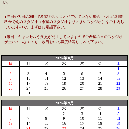
い。
●当日や翌日の利用で希望のスタジオが空いていない場合、少しの割増
料金で別のスタジオ（希望のスタジオより大きいスタジオ）をご案内し
ていますので、まずはお電話下さい。
●毎日、キャンセルや変更が発生していますのでご希望の日のスタジオ
が空いていなくても、数日おいて再度確認してみて下さい。
2026年 8月
日
月
火
水
木
金
土
1
2
3
4
5
6
7
8
9
10
11
12
13
14
15
16
17
18
19
20
21
22
23
24
25
26
27
28
29
30
31
2026年 9月
日
月
火
水
木
金
土
1
2
3
4
5
6
7
8
9
10
11
12
13
14
15
16
17
18
19
20
21
22
23
24
25
26