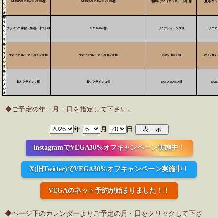
MARINO DANCE CLUB様
MARINO DANCE CLUB様
昭和レディ（ダンス）【34】様
夏見(ダン
タ
ジ
オ
第
６
ス
フラメンコ練習（菊池）【23】様
MY Ballet様
ソニアジョーンズ様
ソニア
タ
ジ
オ
第
７
ス
マカナアロハ フラスタジオ様
マカナアロハ フラスタジオ様
SUZU【22】様
木下(ダン
タ
ジ
オ
第
８
ス
鈴木フラメンコ様
鈴木フラメンコ様
BAILA BAILA様
BAIL
タ
ジ
オ
◆ご予定の年・月・日を指定して下さい。
年
月
日
instagramでVEGA30%オフキャンペーン実施中！
X(旧Twitter)でVEGA30%オフキャンペーン実施中！
VEGAのネット予約が始まりました！！
◆ページ下のカレンダーよりご予定の月・日をクリックして下さ