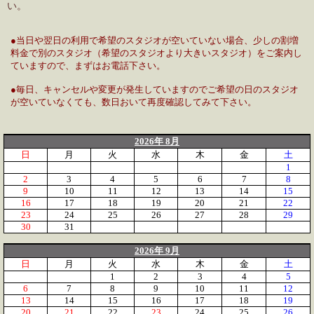
い。
●当日や翌日の利用で希望のスタジオが空いていない場合、少しの割増
料金で別のスタジオ（希望のスタジオより大きいスタジオ）をご案内し
ていますので、まずはお電話下さい。
●毎日、キャンセルや変更が発生していますのでご希望の日のスタジオ
が空いていなくても、数日おいて再度確認してみて下さい。
2026年 8月
日
月
火
水
木
金
土
1
2
3
4
5
6
7
8
9
10
11
12
13
14
15
16
17
18
19
20
21
22
23
24
25
26
27
28
29
30
31
2026年 9月
日
月
火
水
木
金
土
1
2
3
4
5
6
7
8
9
10
11
12
13
14
15
16
17
18
19
20
21
22
23
24
25
26