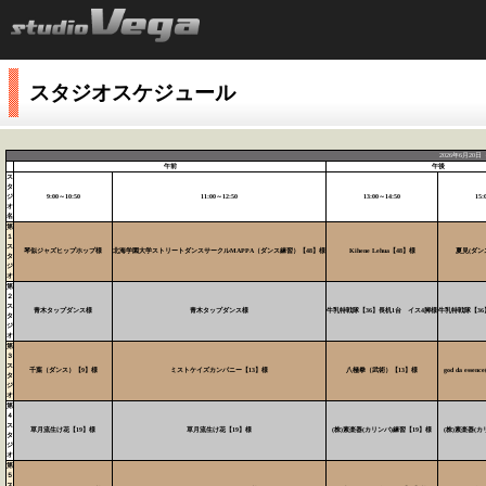
スタジオスケジュール
2026年6月20
午前
午後
ス
タ
ジ
9:00～10:50
11:00～12:50
13:00～14:50
15:
オ
名
第
１
ス
琴似ジャズヒップホップ様
北海学園大学ストリートダンスサークルMAPPA（ダンス練習）【48】様
Kihene Lehua【48】様
夏見(ダン
タ
ジ
オ
第
２
ス
青木タップダンス様
青木タップダンス様
牛乳特戦隊【36】長机1台 イス4脚様
牛乳特戦隊【36
タ
ジ
オ
第
３
ス
千葉（ダンス）【9】様
ミストケイズカンパニー【13】様
八極拳（武術）【13】様
god da ess
タ
ジ
オ
第
４
ス
草月流生け花【19】様
草月流生け花【19】様
(株)素楽器(カリンバ)練習【19】様
(株)素楽器(カ
タ
ジ
オ
第
５
ス