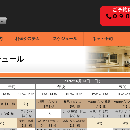
内
料金システム
スケジュール
ネット予約
ジュール
2026年6月14日（日）
午前
午後
夜間
0～10:50
11:00～12:50
13:00～14:50
15:00～16:50
17:00～18:50
19:00～20
相馬（ダンス）
相馬（ダンス）
yuuna(ダンス練習)
yuuna(ダン
ス【48】様
空き
【68】様
【68】様
【81】様
【81】
ファラハ
ダンス練習 村上
今サルサ（ダン
今サルサ（
ハ【36】様
空き
【36】様
【25】様
ス）【31】様
ス）【31
撮影 野村
林（ウォーキン
高松(ダンス練習)
空き
空き
空き
【13】様
グ）【9】様
【13】様