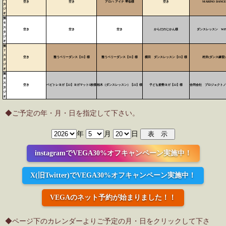
空き
空き
アロハ アイナ 琴似様
空き
MARINO DANCE
タ
ジ
オ
第
６
ス
空き
空き
空き
からだのじかん様
ダンスレッスン WIN
タ
ジ
オ
第
７
ス
空き
整うベリーダンス【31】様
整うベリーダンス【31】様
横田 ダンスレッスン【15】様
村井(ダンス練習)
タ
ジ
オ
第
８
ス
空き
ベビトレヨガ【22】ヨガマット5枚様
柏木（ダンスレッスン）【22】様
子ども姿勢ヨガ【22】様
合同会社 プロジェクトノ
タ
ジ
オ
◆ご予定の年・月・日を指定して下さい。
年
月
日
instagramでVEGA30%オフキャンペーン実施中！
X(旧Twitter)でVEGA30%オフキャンペーン実施中！
VEGAのネット予約が始まりました！！
◆ページ下のカレンダーよりご予定の月・日をクリックして下さ