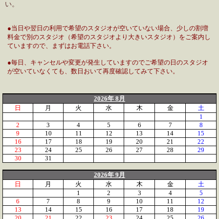
い。
●当日や翌日の利用で希望のスタジオが空いていない場合、少しの割増
料金で別のスタジオ（希望のスタジオより大きいスタジオ）をご案内し
ていますので、まずはお電話下さい。
●毎日、キャンセルや変更が発生していますのでご希望の日のスタジオ
が空いていなくても、数日おいて再度確認してみて下さい。
2026年 8月
日
月
火
水
木
金
土
1
2
3
4
5
6
7
8
9
10
11
12
13
14
15
16
17
18
19
20
21
22
23
24
25
26
27
28
29
30
31
2026年 9月
日
月
火
水
木
金
土
1
2
3
4
5
6
7
8
9
10
11
12
13
14
15
16
17
18
19
20
21
22
23
24
25
26