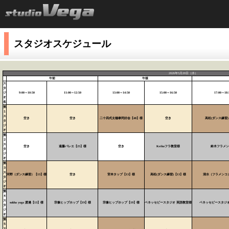
スタジオスケジュール
2026年5月20日（水）
午前
午後
ス
タ
ジ
9:00～10:50
11:00～12:50
13:00～14:50
15:00～16:50
17:00～18:
オ
名
第
１
ス
空き
空き
二十四式太極拳同好会【48】様
空き
高松(ダンス練習)
タ
ジ
オ
第
２
ス
空き
遠藤バレエ【25】様
空き
Keikoフラ教室様
鈴木フラメン
タ
ジ
オ
第
３
ス
河野（ダンス練習）【13】様
空き
宮本タップ【13】様
高松(ダンス練習)【13】様
清水（フラメンコ）
タ
ジ
オ
第
４
ス
sukha yoga 渡邊【13】様
宗像ヒップホップ【19】様
宗像ヒップホップ【19】様
ベネッセビースタジオ 英語教室様
ベネッセビースタジオ
タ
ジ
オ
第
５
ス