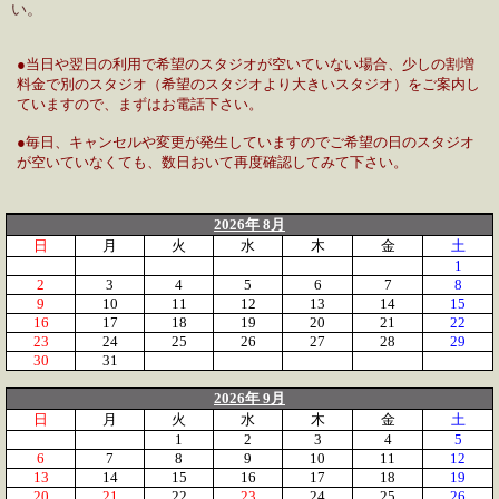
い。
●当日や翌日の利用で希望のスタジオが空いていない場合、少しの割増
料金で別のスタジオ（希望のスタジオより大きいスタジオ）をご案内し
ていますので、まずはお電話下さい。
●毎日、キャンセルや変更が発生していますのでご希望の日のスタジオ
が空いていなくても、数日おいて再度確認してみて下さい。
2026年 8月
日
月
火
水
木
金
土
1
2
3
4
5
6
7
8
9
10
11
12
13
14
15
16
17
18
19
20
21
22
23
24
25
26
27
28
29
30
31
2026年 9月
日
月
火
水
木
金
土
1
2
3
4
5
6
7
8
9
10
11
12
13
14
15
16
17
18
19
20
21
22
23
24
25
26