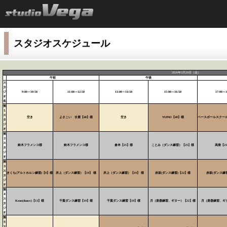
スタジオスケジュール
2026年3月20日（金）
午前
午後
ス
タ
ジ
9:00～10:50
11:00～12:50
13:00～14:50
15:00～16:50
17:00～1
オ
名
第
１
ス
空き
よさこい 古屋【48】様
空き
YUINO【48】様
ベースボールスクール
タ
ジ
オ
第
２
ス
鈴木フラメンコ様
鈴木フラメンコ様
倉本【25】様
ことみ（ダンス練習）【25】様
高柴【2
タ
ジ
オ
第
３
ス
きくち(アルトホルン練習)【9】様
井上（ダンス練習）【19】 様
井上（ダンス練習）【19】 様
赤坂(ダンス練習)【22】様
赤坂(ダンス練習
タ
ジ
オ
第
４
ス
Kono(dance)【13】様
千葉ダンス練習【19】様
千葉ダンス練習【19】様
月（楽器練習、ギター）【22】様
月（楽器練習、ギタ
タ
ジ
オ
第
５
ス