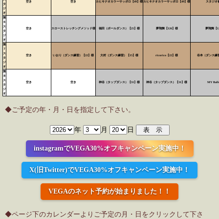
空き
空き
カヒキナオカラーサッポロ【49】様
カヒキナオカラーサッポロ【49】様
スタジオ
タ
ジ
オ
第
６
ス
空き
スローストレッチングメソッド様
福田（ポールダンス）【25】様
夢翔舞【126】様
夢翔舞【1
タ
ジ
オ
第
７
ス
空き
いおり（ダンス練習）【22】様
大村（ダンス練習）【15】様
ricorico【22】様
谷本（ダンス練習
タ
ジ
オ
第
８
ス
空き
空き
神谷（タップダンス）【31】様
神谷（タップダンス）【31】様
MY Ball
タ
ジ
オ
◆ご予定の年・月・日を指定して下さい。
年
月
日
instagramでVEGA30%オフキャンペーン実施中！
X(旧Twitter)でVEGA30%オフキャンペーン実施中！
VEGAのネット予約が始まりました！！
◆ページ下のカレンダーよりご予定の月・日をクリックして下さ