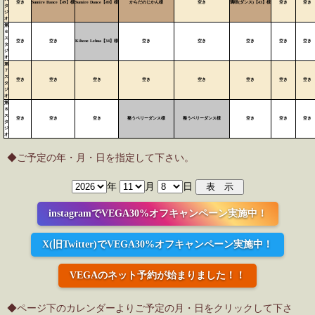
空き
Sumire Dance【49】様
Sumire Dance【49】様
からだのじかん様
空き
璃咲(ダンス)【43】様
空き
空き
タ
ジ
オ
第
６
ス
空き
空き
Kihene Lehua【34】様
空き
空き
空き
空き
空き
タ
ジ
オ
第
７
ス
空き
空き
空き
空き
空き
空き
空き
空き
タ
ジ
オ
第
８
ス
空き
空き
空き
整うベリーダンス様
整うベリーダンス様
空き
空き
空き
タ
ジ
オ
◆ご予定の年・月・日を指定して下さい。
年
月
日
instagramでVEGA30%オフキャンペーン実施中！
X(旧Twitter)でVEGA30%オフキャンペーン実施中！
VEGAのネット予約が始まりました！！
◆ページ下のカレンダーよりご予定の月・日をクリックして下さ