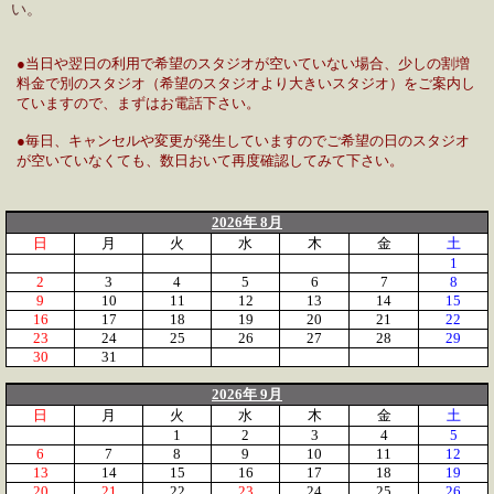
い。
●当日や翌日の利用で希望のスタジオが空いていない場合、少しの割増
料金で別のスタジオ（希望のスタジオより大きいスタジオ）をご案内し
ていますので、まずはお電話下さい。
●毎日、キャンセルや変更が発生していますのでご希望の日のスタジオ
が空いていなくても、数日おいて再度確認してみて下さい。
2026年 8月
日
月
火
水
木
金
土
1
2
3
4
5
6
7
8
9
10
11
12
13
14
15
16
17
18
19
20
21
22
23
24
25
26
27
28
29
30
31
2026年 9月
日
月
火
水
木
金
土
1
2
3
4
5
6
7
8
9
10
11
12
13
14
15
16
17
18
19
20
21
22
23
24
25
26