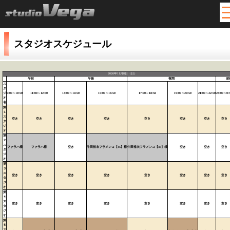
M
スタジオスケジュール
2026年11月8日（日）
午前
午後
夜間
深
ス
タ
ジ
9:00～10:50
11:00～12:50
13:00～14:50
15:00～16:50
17:00～18:50
19:00～20:50
21:00～22:50
23:00～0:
オ
名
第
１
ス
空き
空き
空き
空き
空き
空き
空き
空き
タ
ジ
オ
第
２
ス
ファラハ様
ファラハ様
空き
牛田裕衣フラメンコ【45】様
牛田裕衣フラメンコ【45】様
空き
空き
空き
タ
ジ
オ
第
３
ス
空き
空き
空き
空き
空き
空き
空き
空き
タ
ジ
オ
第
４
ス
空き
空き
空き
空き
空き
空き
空き
空き
タ
ジ
オ
第
５
ス