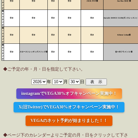
空き
空き
空き
空き
JACK POT様
Jua Doa【63】様
タ
ジ
オ
第
６
ス
空き
空き
空き
空き
空き
Anciaile DANCE CLUB(ダンスレッスン)
タ
ジ
オ
第
７
ス
空き
空き
空き
空き
空き
Kihene Lehua様
タ
ジ
オ
第
８
ス
空き
スローストレッチングメソッド様
空き
空き
空き
佐々木フラメンコ 様
タ
ジ
オ
◆ご予定の年・月・日を指定して下さい。
年
月
日
instagramでVEGA30%オフキャンペーン実施中！
X(旧Twitter)でVEGA30%オフキャンペーン実施中！
VEGAのネット予約が始まりました！！
◆ページ下のカレンダーよりご予定の月・日をクリックして下さ