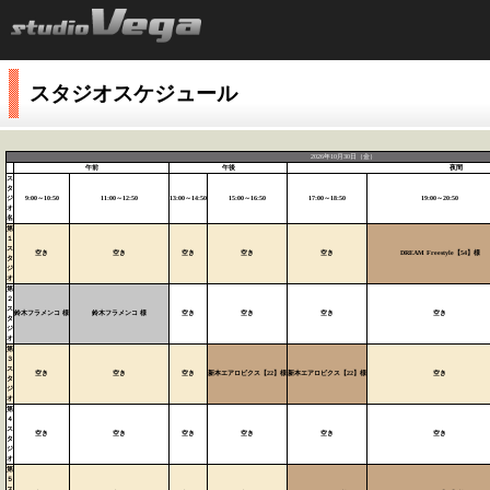
スタジオスケジュール
2026年10月30日（金）
午前
午後
夜間
ス
タ
ジ
9:00～10:50
11:00～12:50
13:00～14:50
15:00～16:50
17:00～18:50
19:00～20:50
オ
名
第
１
ス
空き
空き
空き
空き
空き
DREAM Freestyle【54】様
タ
ジ
オ
第
２
ス
鈴木フラメンコ 様
鈴木フラメンコ 様
空き
空き
空き
空き
タ
ジ
オ
第
３
ス
空き
空き
空き
新本エアロビクス【22】様
新本エアロビクス【22】様
空き
タ
ジ
オ
第
４
ス
空き
空き
空き
空き
空き
空き
タ
ジ
オ
第
５
ス