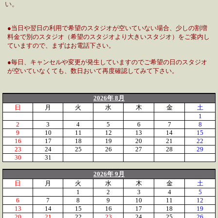
い。
●当日や翌日の利用で希望のスタジオが空いていない場合、少しの割増
料金で別のスタジオ（希望のスタジオより大きいスタジオ）をご案内し
ていますので、まずはお電話下さい。
●毎日、キャンセルや変更が発生していますのでご希望の日のスタジオ
が空いていなくても、数日おいて再度確認してみて下さい。
2026年 8月
日
月
火
水
木
金
土
1
2
3
4
5
6
7
8
9
10
11
12
13
14
15
16
17
18
19
20
21
22
23
24
25
26
27
28
29
30
31
2026年 9月
日
月
火
水
木
金
土
1
2
3
4
5
6
7
8
9
10
11
12
13
14
15
16
17
18
19
20
21
22
23
24
25
26