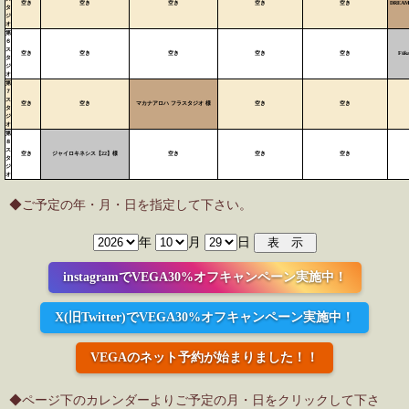
空き
空き
空き
空き
空き
DREAM
タ
ジ
オ
第
６
ス
空き
空き
空き
空き
空き
Fük
タ
ジ
オ
第
７
ス
空き
空き
マカナアロハ フラスタジオ 様
空き
空き
タ
ジ
オ
第
８
ス
空き
ジャイロキネシス【22】様
空き
空き
空き
タ
ジ
オ
◆ご予定の年・月・日を指定して下さい。
年
月
日
instagramでVEGA30%オフキャンペーン実施中！
X(旧Twitter)でVEGA30%オフキャンペーン実施中！
VEGAのネット予約が始まりました！！
◆ページ下のカレンダーよりご予定の月・日をクリックして下さ