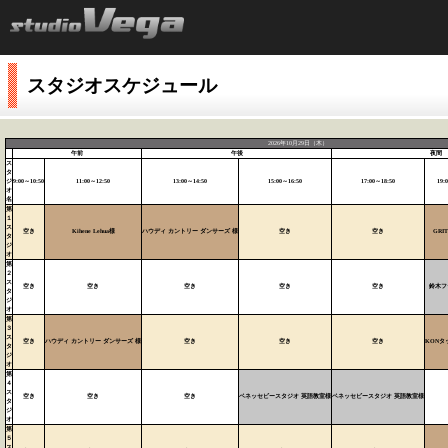
スタジオスケジュール
2026年10月29日（木）
午前
午後
夜間
ス
タ
ジ
9:00～10:50
11:00～12:50
13:00～14:50
15:00～16:50
17:00～18:50
19:
オ
名
第
１
ス
空き
Kihene Lehua様
ハウディ カントリー ダンサーズ 様
空き
空き
GRI
タ
ジ
オ
第
２
ス
空き
空き
空き
空き
空き
鈴木フ
タ
ジ
オ
第
３
ス
空き
ハウディ カントリー ダンサーズ 様
空き
空き
空き
KONタ
タ
ジ
オ
第
４
ス
空き
空き
空き
ベネッセビースタジオ 英語教室様
ベネッセビースタジオ 英語教室様
タ
ジ
オ
第
５
ス