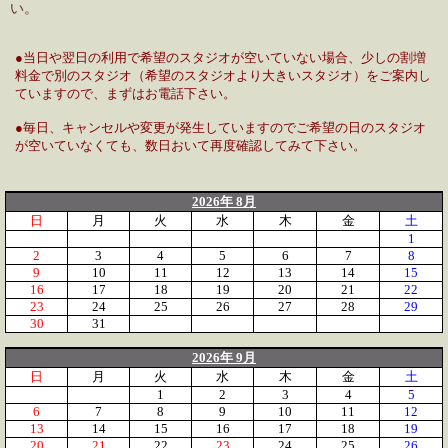
い。
●当日や翌日の利用で希望のスタジオが空いていない場合、少しの割増
料金で別のスタジオ（希望のスタジオより大きいスタジオ）をご案内し
ていますので、まずはお電話下さい。
●毎日、キャンセルや変更が発生していますのでご希望の日のスタジオ
が空いていなくても、数日おいて再度確認してみて下さい。
2026年 8月
日
月
火
水
木
金
土
1
2
3
4
5
6
7
8
9
10
11
12
13
14
15
16
17
18
19
20
21
22
23
24
25
26
27
28
29
30
31
2026年 9月
日
月
火
水
木
金
土
1
2
3
4
5
6
7
8
9
10
11
12
13
14
15
16
17
18
19
20
21
22
23
24
25
26