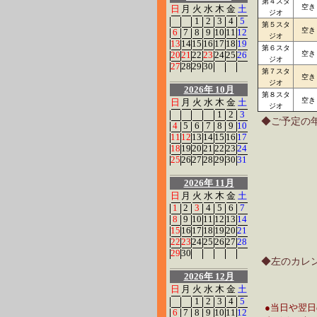
第４スタ
空き
日
月
火
水
木
金
土
ジオ
1
2
3
4
5
第５スタ
空き
6
7
8
9
10
11
12
ジオ
13
14
15
16
17
18
19
第６スタ
20
21
22
23
24
25
26
空き
ジオ
27
28
29
30
第７スタ
空き
ジオ
2026年 10月
第８スタ
空き
日
月
火
水
木
金
土
ジオ
1
2
3
◆ご予定の
4
5
6
7
8
9
10
11
12
13
14
15
16
17
18
19
20
21
22
23
24
25
26
27
28
29
30
31
2026年 11月
日
月
火
水
木
金
土
1
2
3
4
5
6
7
8
9
10
11
12
13
14
15
16
17
18
19
20
21
22
23
24
25
26
27
28
29
30
◆左のカレ
2026年 12月
日
月
火
水
木
金
土
1
2
3
4
5
●当日や翌
6
7
8
9
10
11
12