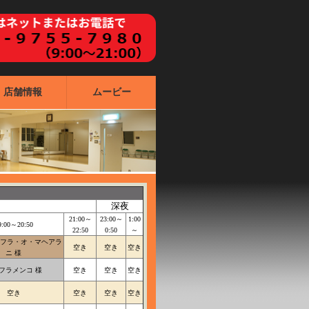
店舗情報
ムービー
深夜
21:00～
23:00～
1:00
9:00～20:50
22:50
0:50
～
フラ・オ・マヘアラ
空き
空き
空き
ニ 様
フラメンコ 様
空き
空き
空き
空き
空き
空き
空き