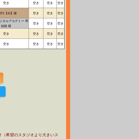
空き
空き
空き
空き
IT2【43】様
空き
空き
空き
 デジタルアカデミー 琴
空き
空き
空き
似校 様
空き
空き
空き
空き
空き
空き
空き
空き
！
オ（希望のスタジオより大きいス