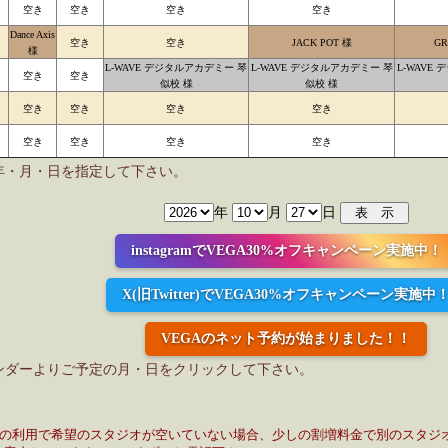
空き
空き
空き
空き
Dance Axis
空き
空き
JACK POT 様
GR
様
L-WAVE デジタルアカデミー 琴
L-WAVE デジタルアカデミー 琴
L-WAVE
空き
空き
似校 様
似校 様
空き
空き
空き
空き
空き
空き
空き
空き
年・月・日を指定して下さい。
年
月
日
instagramでVEGA30%オフキャンペーン実施中！
X(旧Twitter)でVEGA30%オフキャンペーン実施中
VEGAのネット予約が始まりました！！
ンダーよりご予定の月・日をクリックして下さい。
日の利用で希望のスタジオが空いていない場合、少しの割増料金で別のスタジ