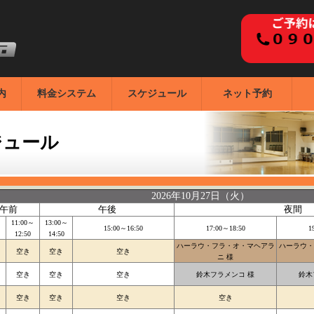
内
料金システム
スケジュール
ネット予約
ジュール
2026年10月27日（火）
午前
午後
夜間
～
11:00～
13:00～
15:00～16:50
17:00～18:50
1
12:50
14:50
ハーラウ・フラ・オ・マヘアラ
ハーラウ・
空き
空き
空き
ニ 様
空き
空き
空き
鈴木フラメンコ 様
鈴木
空き
空き
空き
空き