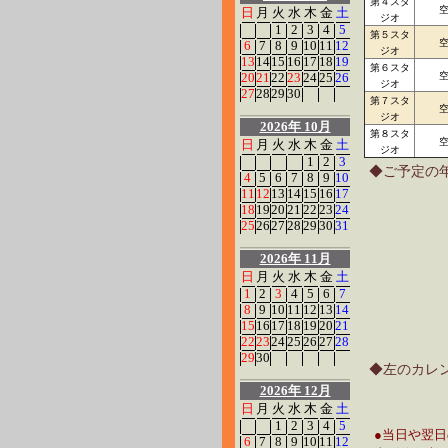
第４スタ
日
月
火
水
木
金
土
ジオ
1
2
3
4
5
第５スタ
6
7
8
9
10
11
12
ジオ
13
14
15
16
17
18
19
第６スタ
20
21
22
23
24
25
26
ジオ
27
28
29
30
第７スタ
ジオ
2026年 10月
第８スタ
日
月
火
水
木
金
土
ジオ
1
2
3
◆ご予定の
4
5
6
7
8
9
10
11
12
13
14
15
16
17
18
19
20
21
22
23
24
25
26
27
28
29
30
31
2026年 11月
日
月
火
水
木
金
土
1
2
3
4
5
6
7
8
9
10
11
12
13
14
15
16
17
18
19
20
21
22
23
24
25
26
27
28
29
30
◆左のカレ
2026年 12月
日
月
火
水
木
金
土
1
2
3
4
5
●当日や翌
6
7
8
9
10
11
12