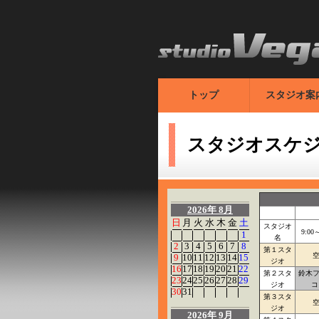
トップ
スタジオ案
スタジオスケ
2026年 8月
日
月
火
水
木
金
土
スタジオ
9:00
1
名
2
3
4
5
6
7
8
第１スタ
9
10
11
12
13
14
15
ジオ
16
17
18
19
20
21
22
第２スタ
鈴木
23
24
25
26
27
28
29
ジオ
コ
30
31
第３スタ
ジオ
2026年 9月