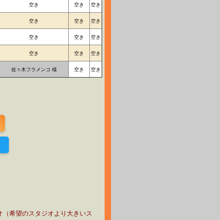
空き
空き
空き
空き
空き
空き
空き
空き
空き
空き
空き
空き
佐々木フラメンコ 様
空き
空き
！
オ（希望のスタジオより大きいス