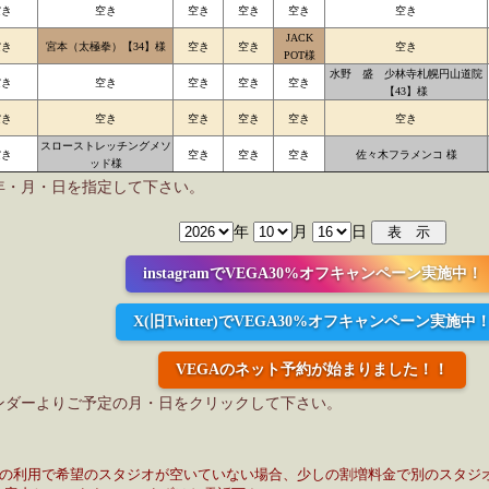
空き
空き
空き
空き
空き
空き
JACK
空き
宮本（太極拳）【34】様
空き
空き
空き
POT様
水野 盛 少林寺札幌円山道院
空き
空き
空き
空き
空き
【43】様
空き
空き
空き
空き
空き
空き
スローストレッチングメソ
空き
空き
空き
空き
佐々木フラメンコ 様
ッド様
年・月・日を指定して下さい。
年
月
日
instagramでVEGA30%オフキャンペーン実施中！
X(旧Twitter)でVEGA30%オフキャンペーン実施中
VEGAのネット予約が始まりました！！
ンダーよりご予定の月・日をクリックして下さい。
日の利用で希望のスタジオが空いていない場合、少しの割増料金で別のスタジ