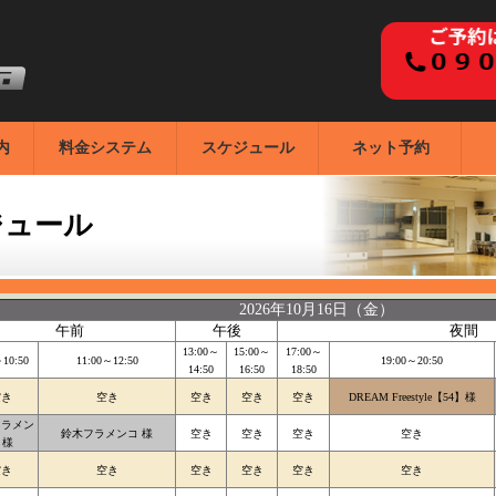
内
料金システム
スケジュール
ネット予約
ジュール
2026年10月16日（金）
午前
午後
夜間
13:00～
15:00～
17:00～
～10:50
11:00～12:50
19:00～20:50
14:50
16:50
18:50
空き
空き
空き
空き
空き
DREAM Freestyle【54】様
フラメン
鈴木フラメンコ 様
空き
空き
空き
空き
 様
空き
空き
空き
空き
空き
空き