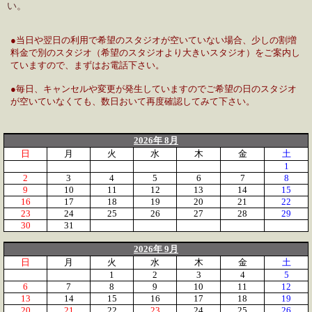
い。
●当日や翌日の利用で希望のスタジオが空いていない場合、少しの割増
料金で別のスタジオ（希望のスタジオより大きいスタジオ）をご案内し
ていますので、まずはお電話下さい。
●毎日、キャンセルや変更が発生していますのでご希望の日のスタジオ
が空いていなくても、数日おいて再度確認してみて下さい。
2026年 8月
日
月
火
水
木
金
土
1
2
3
4
5
6
7
8
9
10
11
12
13
14
15
16
17
18
19
20
21
22
23
24
25
26
27
28
29
30
31
2026年 9月
日
月
火
水
木
金
土
1
2
3
4
5
6
7
8
9
10
11
12
13
14
15
16
17
18
19
20
21
22
23
24
25
26