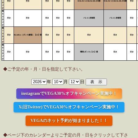
空き
空き
空き
空き
空き
HALAU LUAKALAILANI様
HALAU LUAKALAILANI様
空き
タ
ジ
オ
第
６
ス
空き
空き
空き
空き
空き
バレエ 赤塚様
バレエ 赤塚様
空き
タ
ジ
オ
第
７
ス
空き
RicoRico（ダンス練習）【22】様
空き
空き
空き
空き
空き
空き
タ
ジ
オ
第
８
ス
空き
空き
空き
空き
空き
璃咲(ダンス)【25】様
空き
空き
タ
ジ
オ
◆ご予定の年・月・日を指定して下さい。
年
月
日
instagramでVEGA30%オフキャンペーン実施中！
X(旧Twitter)でVEGA30%オフキャンペーン実施中！
VEGAのネット予約が始まりました！！
◆ページ下のカレンダーよりご予定の月・日をクリックして下さ