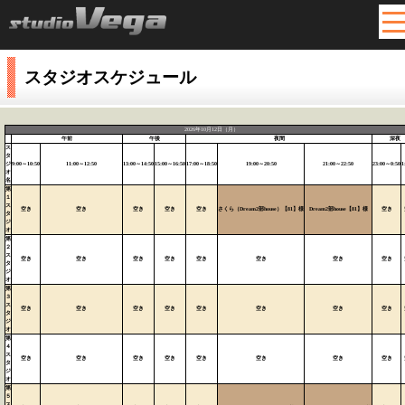
ME
スタジオスケジュール
2026年10月12日（月）
午前
午後
夜間
深夜
ス
タ
ジ
9:00～10:50
11:00～12:50
13:00～14:50
15:00～16:50
17:00～18:50
19:00～20:50
21:00～22:50
23:00～0:50
1
オ
名
第
１
ス
空き
空き
空き
空き
空き
さくら（Dream2部house）【81】様
Dream2部house【81】様
空き
タ
ジ
オ
第
２
ス
空き
空き
空き
空き
空き
空き
空き
空き
タ
ジ
オ
第
３
ス
空き
空き
空き
空き
空き
空き
空き
空き
タ
ジ
オ
第
４
ス
空き
空き
空き
空き
空き
空き
空き
空き
タ
ジ
オ
第
５
ス